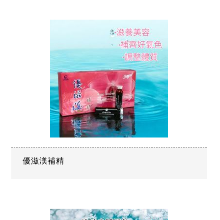
優滋渼補精