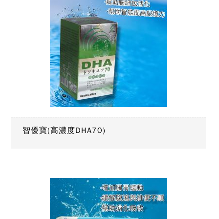
智優寶(高濃度DHA70)