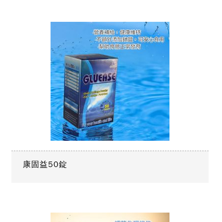
康固益50錠