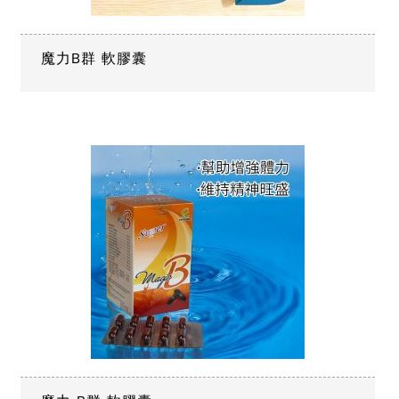
魔力B群 軟膠囊