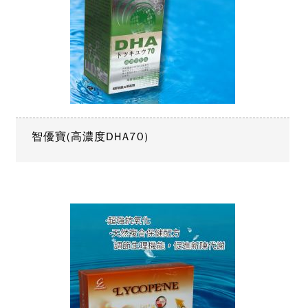
智優寶(高濃度DHA70)