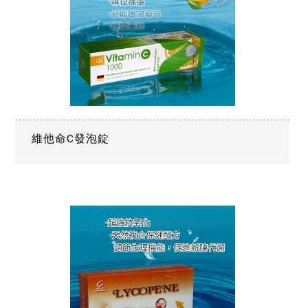
維他命C發泡錠
Copy
© 20
霖興業
Rig
Rese
Desi
B
Devi