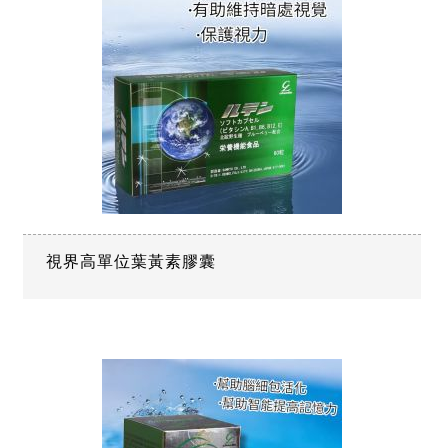
視界高單位葉黃素膠囊