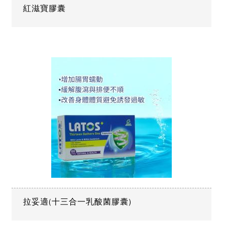
紅滋寶膠囊
拉妥適(十三合一乳酸菌膠囊)