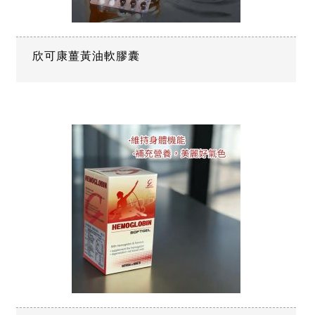
欣可康薑黃油軟膠囊