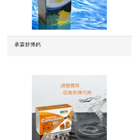
承霖舒博鈣