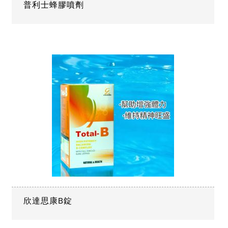
普利士蜂膠噴劑
欣達思康B錠