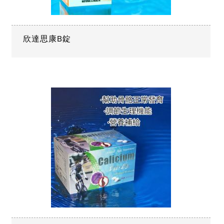
欣達思康B錠