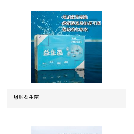
恩順益生菌