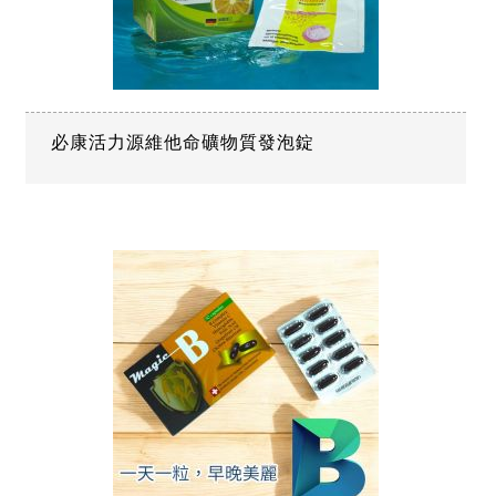
必康活力源維他命礦物質發泡錠