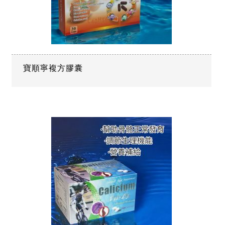
寶順寧複方膠囊