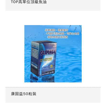
TOP高單位頂級魚油
康固益50粒裝