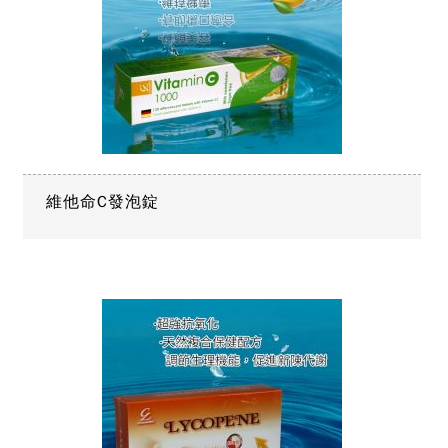
維他命C發泡錠
Copy
© 20
霖興業
Rig
Rese
Desi
B
Devi