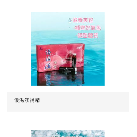
優滋渼補精