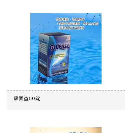
康固益50錠