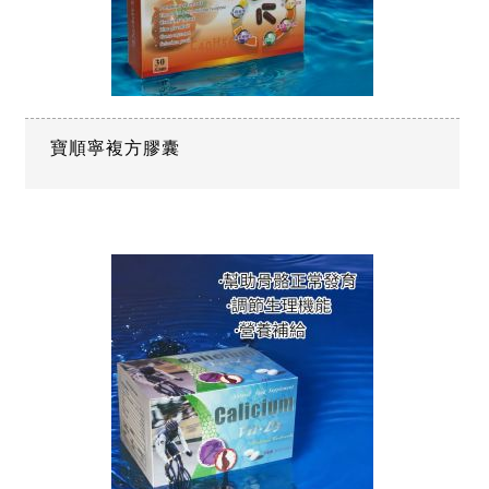
寶順寧複方膠囊