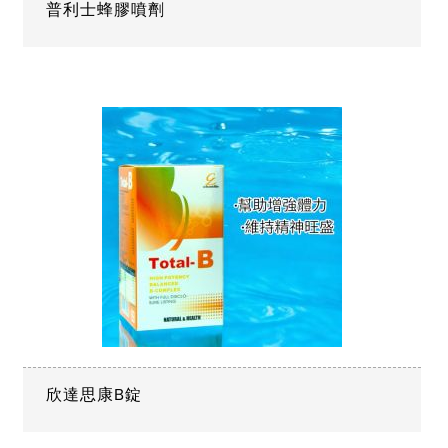
普利士蜂膠噴劑
欣達思康B錠