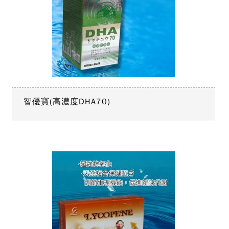
智優寶(高濃度DHA70)