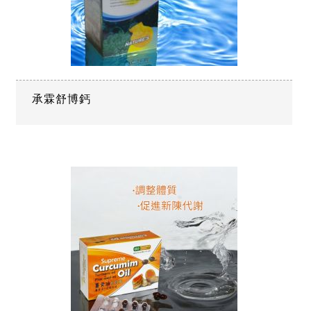
承霖舒博鈣