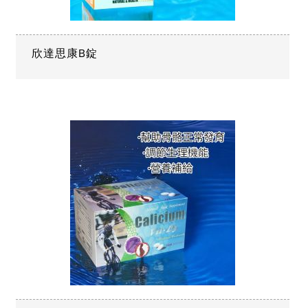
欣達思康B錠