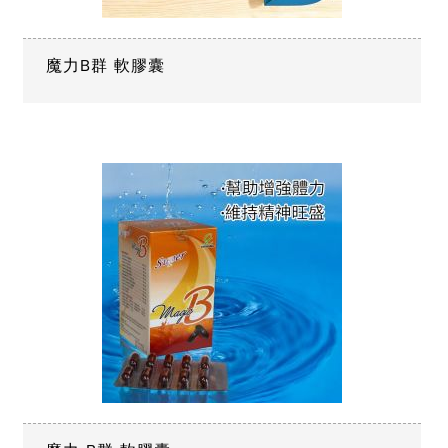
魔力B群 軟膠囊