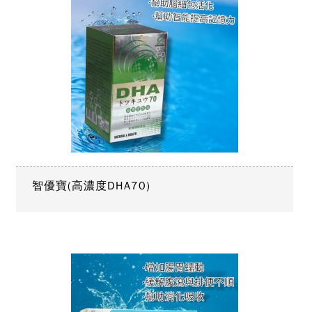
智優寶(高濃度DHA70)