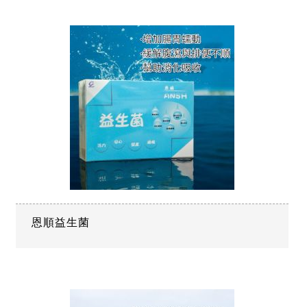
恩順益生菌