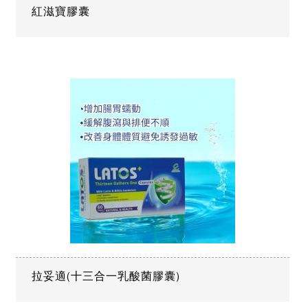
紅滋寶膠囊
拉妥適(十三合一乳酸菌膠囊)