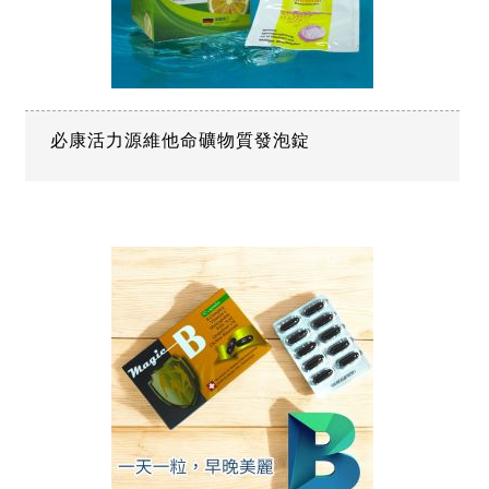
必康活力源維他命礦物質發泡錠