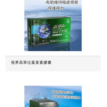
視界高單位葉黃素膠囊