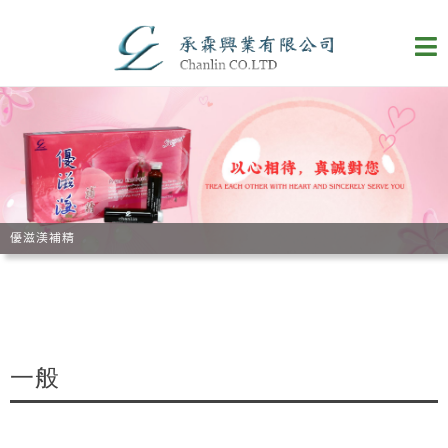
優滋渼補精
Aminoplex
一般