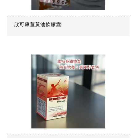
欣可康薑黃油軟膠囊