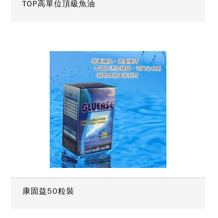
TOP高單位頂級魚油
康固益50粒裝